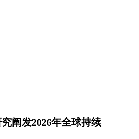
究阐发2026年全球持续