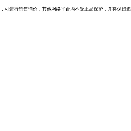
舰店，可进行销售询价，其他网络平台均不受正品保护，并将保留