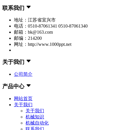
联系我们
地址：江苏省宜兴市
电话：0510-87061341 0510-87061340
邮箱：bk@163.com
邮编：214200
网址：http://www.1000ppt.net
关于我们
公司简介
产品中心
网站首页
关于我们
关于我们
机械知识
机械自动化
联系我们