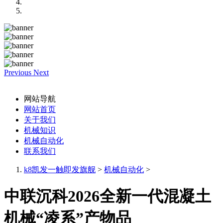
Previous
Next
网站导航
网站首页
关于我们
机械知识
机械自动化
联系我们
k8凯发一触即发旗舰
>
机械自动化
>
中联沉科2026全新一代混凝土
机械“凌系”产物品