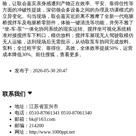
验，让取会嘉宾亲身感遭到产物正在效率、平安、靠得住性等
方面的冲破性提拔，深切领会多设备之间的办理及功课模式的
立异变化。勾当现场，取会嘉宾近距离不雅摩了全新一代电驱
桥搅拌车及电驱桥零部件，体验一键清洗等功能，并旁不雅了
“坐-车-泵”一体化协同系统的现实运转。搅拌坐可视化系统精
准对接搅拌车下料口，模仿放料；搅拌车展现无人驾驶取模仿
无人运输，达到现场后无需批示，从动取泵车协同完成放料、
泵料；全过程平安、靠得住、高效，全体效率提拔50%，运营
成本降低30%。前往搜狐，查看更多。
发布于 : 2026-05-30 20:47
联系我们
地址：江苏省宜兴市
电话：0510-87061341 0510-87061340
邮箱：bk@163.com
邮编：214200
网址：http://www.1000ppt.net