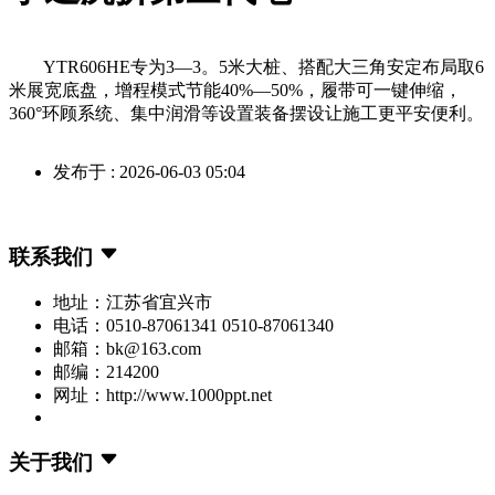
YTR606HE专为3—3。5米大桩、搭配大三角安定布局取6
米展宽底盘，增程模式节能40%—50%，履带可一键伸缩，
360°环顾系统、集中润滑等设置装备摆设让施工更平安便利。
发布于 : 2026-06-03 05:04
联系我们
地址：江苏省宜兴市
电话：0510-87061341 0510-87061340
邮箱：bk@163.com
邮编：214200
网址：http://www.1000ppt.net
关于我们