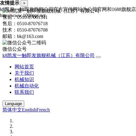
友情提示
×
k8凯发一触即发旗舰公司官方宣传网站为公司官网和1688旗
http://www.1000ppt.net
售前：0510-87061341
售后：0510-87076718
技术：0510-87076708
邮箱：bk@163.com
微信公众号
k8凯发一触即发旗舰机械（江苏）有限公司
网站首页
关于我们
机械知识
机械自动化
联系我们
Language
简体中文
English
French