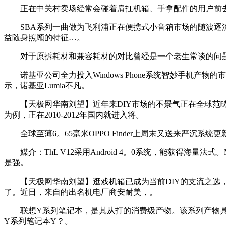
正在中关村卖场经常会碰着肩扛机箱、手拿配件的用户前去商
SBA系列一曲做为飞利浦正在便携式小音箱市场的随波逐流
益随身照顾的特征…。
对于原拆耗材和兼容耗材的对比曾经是一个老生常谈的问题
诺基亚公司全力投入Windows Phone系统智妙手机产
示，诺基亚Lumia不凡。
【天极网华南刘望】近年来DIY市场的不景气正在全球范畴
为例，正在2010-2012年国内就进入将。
全球至薄6。65毫米OPPO Finder上周末又送来严沉系统
媒介：ThL V12采用Android 4。0系统，能获得海量法式
是强。
【天极网华南刘望】逛戏机箱已成为当前DIY的支流之选，
了。近日，来自的出名机电厂商安耐美，。
联想Y系列笔记本，是其从打的消费级产物。该系列产物具有较高的
Y系列笔记本Y？。