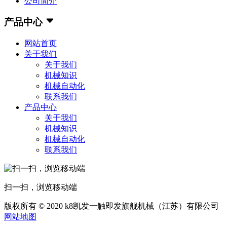
公司简介
产品中心
网站首页
关于我们
关于我们
机械知识
机械自动化
联系我们
产品中心
关于我们
机械知识
机械自动化
联系我们
扫一扫，浏览移动端
版权所有 © 2020 k8凯发一触即发旗舰机械（江苏）有限公司
网站地图