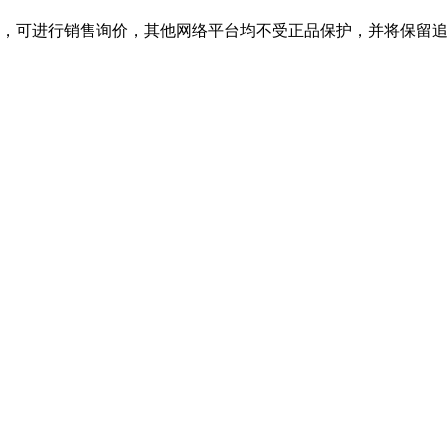
舰店，可进行销售询价，其他网络平台均不受正品保护，并将保留