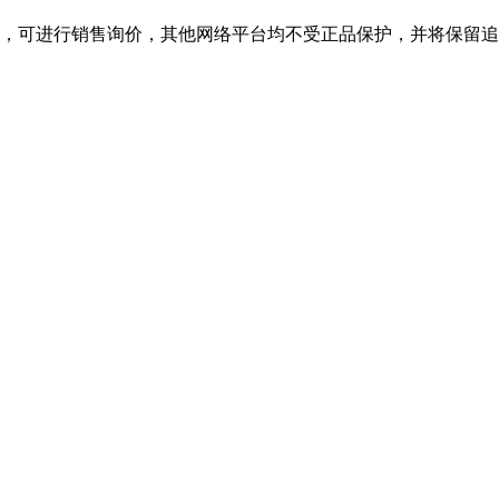
舰店，可进行销售询价，其他网络平台均不受正品保护，并将保留