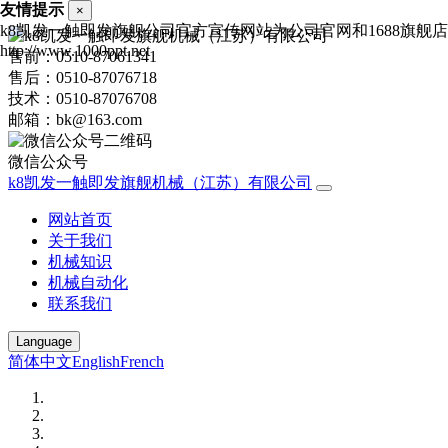
友情提示
×
k8凯发一触即发旗舰公司官方宣传网站为公司官网和1688旗
http://www.1000ppt.net
售前：0510-87061341
售后：0510-87076718
技术：0510-87076708
邮箱：bk@163.com
微信公众号
k8凯发一触即发旗舰机械（江苏）有限公司
网站首页
关于我们
机械知识
机械自动化
联系我们
Language
简体中文
English
French