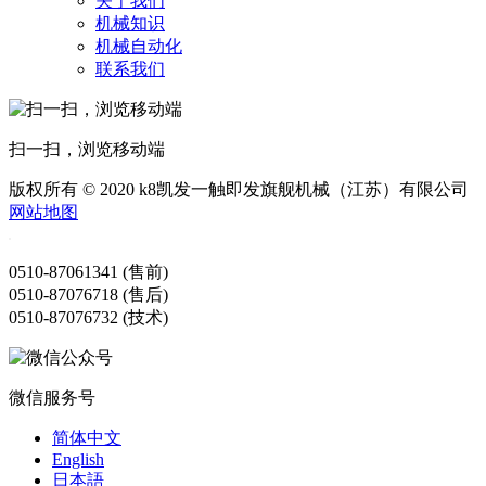
关于我们
机械知识
机械自动化
联系我们
扫一扫，浏览移动端
版权所有 © 2020 k8凯发一触即发旗舰机械（江苏）有限公司
网站地图
0510-87061341 (售前)
0510-87076718 (售后)
0510-87076732 (技术)
微信服务号
简体中文
English
日本語