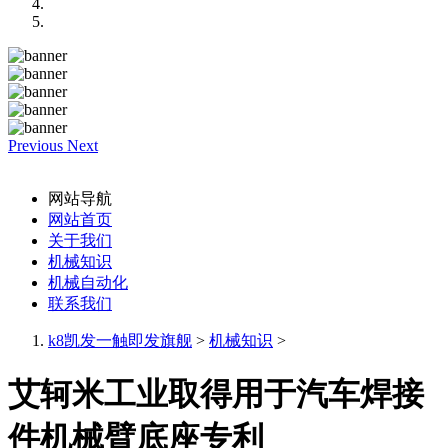
Previous
Next
网站导航
网站首页
关于我们
机械知识
机械自动化
联系我们
k8凯发一触即发旗舰
>
机械知识
>
艾轲米工业取得用于汽车焊接
件机械臂底座专利