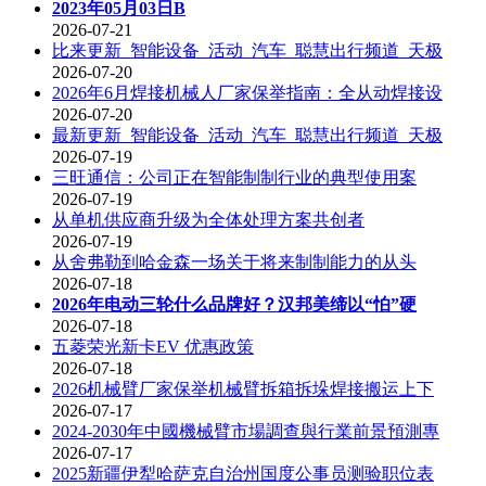
2023年05月03日B
2026-07-21
比来更新_智能设备_活动_汽车_聪慧出行频道_天极
2026-07-20
2026年6月焊接机械人厂家保举指南：全从动焊接设
2026-07-20
最新更新_智能设备_活动_汽车_聪慧出行频道_天极
2026-07-19
三旺通信：公司正在智能制制行业的典型使用案
2026-07-19
从单机供应商升级为全体处理方案共创者
2026-07-19
从舍弗勒到哈金森一场关于将来制制能力的从头
2026-07-18
2026年电动三轮什么品牌好？汉邦美缔以“怕”硬
2026-07-18
五菱荣光新卡EV 优惠政策
2026-07-18
2026机械臂厂家保举机械臂拆箱拆垛焊接搬运上下
2026-07-17
2024-2030年中國機械臂市場調查與行業前景預測專
2026-07-17
2025新疆伊犁哈萨克自治州国度公事员测验职位表