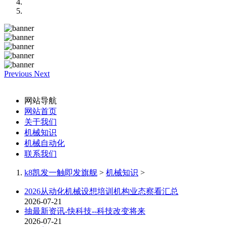
Previous
Next
网站导航
网站首页
关于我们
机械知识
机械自动化
联系我们
k8凯发一触即发旗舰
>
机械知识
>
2026从动化机械设想培训机构业态察看汇总
2026-07-21
抽最新资讯-快科技--科技改变将来
2026-07-21