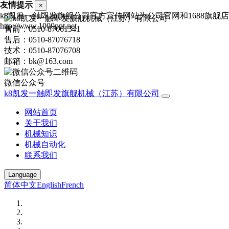
友情提示
×
k8凯发一触即发旗舰公司官方宣传网站为公司官网和1688旗
http://www.1000ppt.net
售前：0510-87061341
售后：0510-87076718
技术：0510-87076708
邮箱：bk@163.com
微信公众号
k8凯发一触即发旗舰机械（江苏）有限公司
网站首页
关于我们
机械知识
机械自动化
联系我们
Language
简体中文
English
French