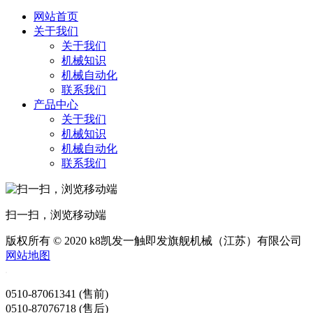
网站首页
关于我们
关于我们
机械知识
机械自动化
联系我们
产品中心
关于我们
机械知识
机械自动化
联系我们
扫一扫，浏览移动端
版权所有 © 2020 k8凯发一触即发旗舰机械（江苏）有限公司
网站地图
0510-87061341 (售前)
0510-87076718 (售后)